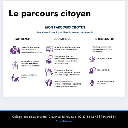
Le parcours citoyen
Collège Jean de La Bruyère - 3 avenue de Roubaix - 02 47 54 12 43 | Powered By
SpiceThemes