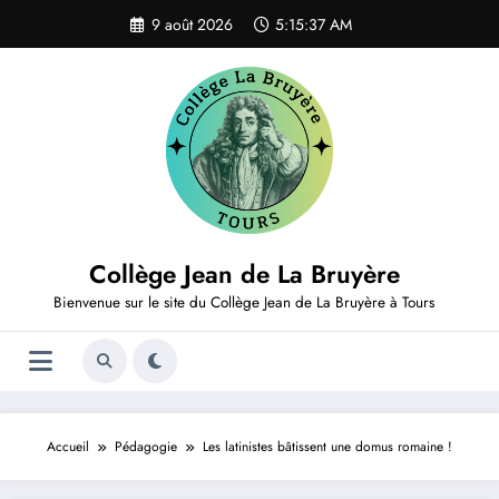
Aller
9 août 2026
5:15:37 AM
au
contenu
Collège Jean de La Bruyère
Bienvenue sur le site du Collège Jean de La Bruyère à Tours
Accueil
Pédagogie
Les latinistes bâtissent une domus romaine !