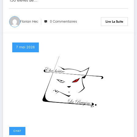
150 élèves de…
Florian Hec
0 Commentaires
Lire La Suite
7 mai 2026
CHAT