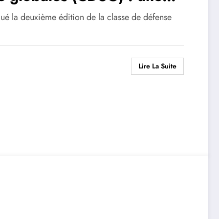
e par les élèves
é la deuxième édition de la classe de défense
Lire La Suite