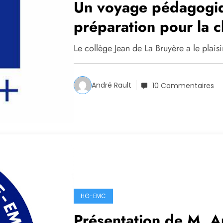
Un voyage pédagogiq
préparation pour la c
sécurité globales !
Le collège Jean de La Bruyère a le plai
André Rault
10 Commentaires
HG-EMC
Présentation de M. A