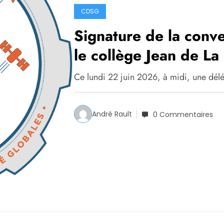
CDSG
Signature de la conv
le collège Jean de La
BA 705 de Tours
Ce lundi 22 juin 2026, à midi, une dél
André Rault
0 Commentaires