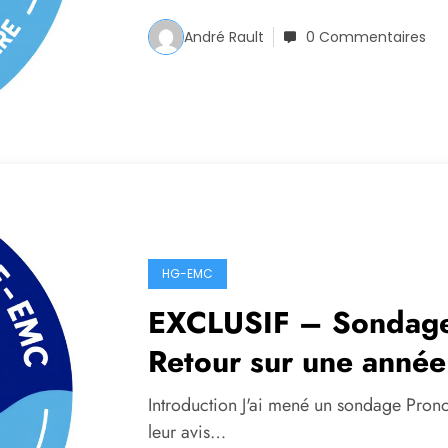
André Rault
0 Commentaires
HG-EMC
EXCLUSIF – Sondage 
Retour sur une anné
M. Rault, professeur
Introduction J'ai mené un sondage Pronot
leur avis…