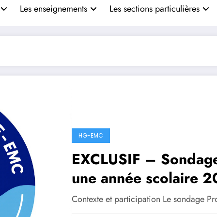
Les enseignements
Les sections particulières
HG-EMC
EXCLUSIF – Sondage 
une année scolaire 2
professeur d’histoir
Contexte et participation Le sondage P