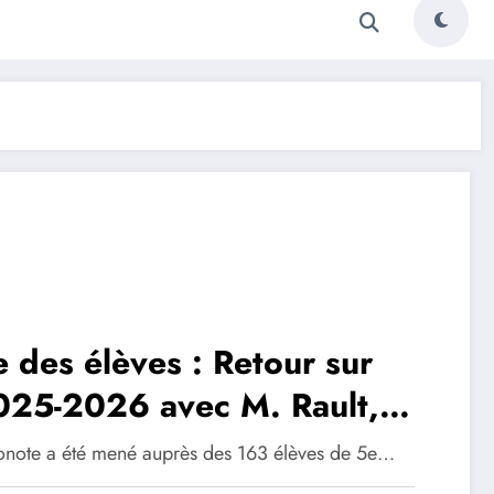
des élèves : Retour sur
025-2026 avec M. Rault,
e-géographie EMC
ronote a été mené auprès des 163 élèves de 5e…