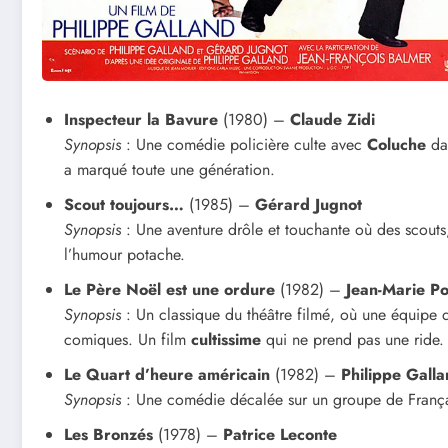
Inspecteur la Bavure
(1980) –
Claude Zidi
Synopsis
: Une comédie policière culte avec
Coluche
dan
a marqué toute une génération.
Scout toujours…
(1985) –
Gérard Jugnot
Synopsis
: Une aventure drôle et touchante où des scout
l’humour potache.
Le Père Noël est une ordure
(1982) –
Jean-Marie Po
Synopsis
: Un classique du théâtre filmé, où une équipe 
comiques. Un film
cultissime
qui ne prend pas une ride.
Le Quart d’heure américain
(1982) –
Philippe Gall
Synopsis
: Une comédie décalée sur un groupe de Françai
Les Bronzés
(1978) –
Patrice Leconte