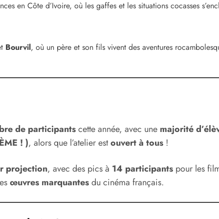
ces en Côte d’Ivoire, où les gaffes et les situations cocasses s’en
t
Bourvil
, où un père et son fils vivent des aventures rocamboles
re de participants
cette année, avec une
majorité d’él
ÈME ! )
, alors que l’atelier est
ouvert à tous
!
r projection
, avec des pics à
14 participants
pour les fil
des
œuvres marquantes
du cinéma français.